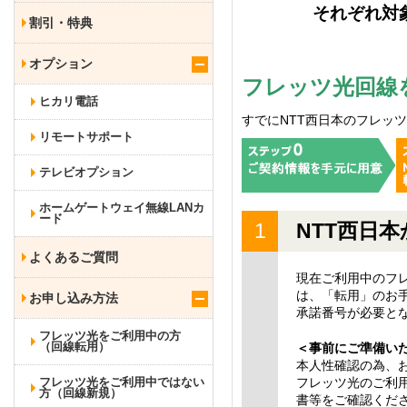
それぞれ対
割引・特典
オプション
フレッツ光回線
ヒカリ電話
すでにNTT西日本のフレッ
リモートサポート
テレビオプション
ホームゲートウェイ無線LANカ
ード
NTT西日
よくあるご質問
現在ご利用中のフ
は、「転用」のお
お申し込み方法
承諾番号が必要と
フレッツ光をご利用中の方
（回線転用）
＜事前にご準備い
本人性確認の為、
フレッツ光をご利用中ではない
フレッツ光のご利用
方（回線新規）
書等をご確認くだ