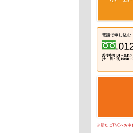
電話で申し込む
01
受付時間 [月～金]10:
[土・日・祝]10:00～1
※新たにTNCへお