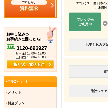
TNCヒカリ
すでにNTT西日本
資料請求
ご利用
フレッツ光
ご利用中
お申し込み
の
お手続き
困ったら!
に
お申し込み方
0120-696927
[月～金] 10:00～19:00
[土日祝] 10:00～18:00
折り返し電話予約
他
TNCヒカリ
他社シェア
メリット
料金プラン