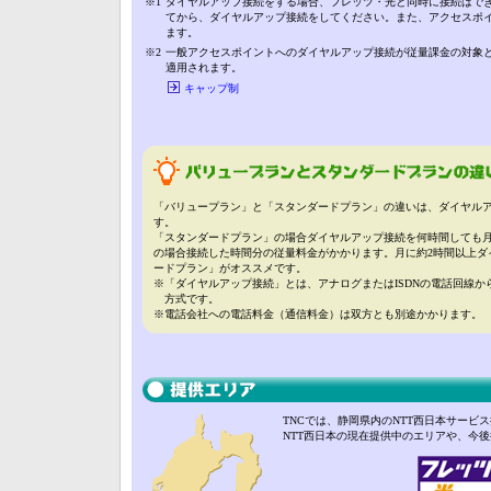
※1
ダイヤルアップ接続をする場合、フレッツ・光と同時に接続はで
てから、ダイヤルアップ接続をしてください。また、アクセスポ
ます。
※2
一般アクセスポイントへのダイヤルアップ接続が従量課金の対象
適用されます。
キャップ制
「バリュープラン」と「スタンダードプラン」の違いは、ダイヤル
す。
「スタンダードプラン」の場合ダイヤルアップ接続を何時間しても
の場合接続した時間分の従量料金がかかります。月に約2時間以上ダ
ードプラン」がオススメです。
※
「ダイヤルアップ接続」とは、アナログまたはISDNの電話回線
方式です。
※
電話会社への電話料金（通信料金）は双方とも別途かかります。
TNCでは、静岡県内のNTT西日本サービ
NTT西日本の現在提供中のエリアや、今