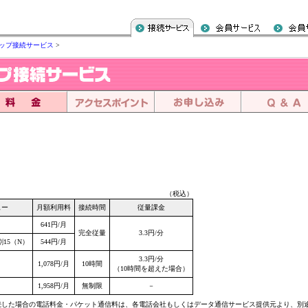
ップ接続サービス
>
（税込）
ュー
月額利用料
接続時間
従量課金
641円/月
完全従量
3.3円/分
15（N）
544円/月
3.3円/分
1,078円/月
10時間
（10時間を超えた場合）
1,958円/月
無制限
－
続した場合の電話料金・パケット通信料は、各電話会社もしくはデータ通信サービス提供元より、別