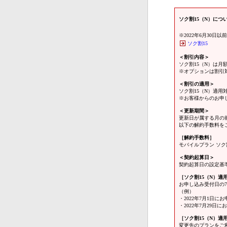
ソク割15（N）につ
※2022年6月30
ソク割15
＜割引内容＞
ソク割15（N）は月
※オプションは割引
＜割引の適用＞
ソク割15（N）適用
※お客様からのお申
＜更新期間＞
更新日が属する月の
以下の解約手数料を
［解約手数料］
モバイルプラン ソク割
＜契約起算日＞
契約起算日の設定基
［ソク割15（N）
お申し込み受付日の
（例）
・2022年7月1日に
・2022年7月29日
［ソク割15（N）
変更先のプランをご