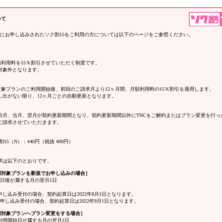
いて
日以前にお申し込みされたソク割15をご利用の方については以下のページをご参照ください。
額利用料を15％割引させていただく制度です。
対象外となります。
対象プランのご利用開始後、初回のご請求月より12ヶ月間、月額利用料の15％割引を適用します。
し出がない限り、12ヶ月ごとの自動更新となります。
前月、当月、翌月が契約更新期間となり、契約更新期間以外にTNCをご解約またはプラン変更を行っ
ご請求させていただきます。
15（N）：440円（税抜 400円）
準は以下のとおりです。
適用対象プランを新規でお申し込みの場合］
7日後が属する月の翌月1日
お申し込み受付の場合、契約起算日は2022年8月1日となります。
にお申し込み受付の場合、契約起算日は2022年9月1日となります。
適用対象プランへプラン変更をする場合］
利用開始日が属する月の翌月1日