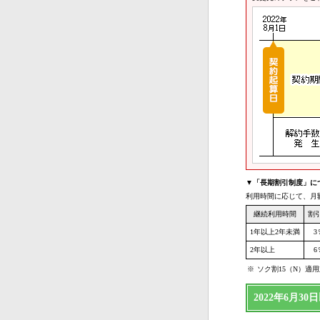
▼「長期割引制度」に
利用時間に応じて、月
継続利用時間
割
1年以上2年未満
3
2年以上
6
※
ソク割15（N）適
2022年6月3