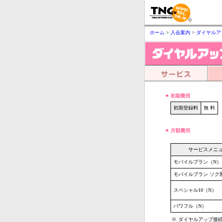
ホーム
>
入会案内
>
ダイヤルア
■
初期費用
初期登録料
無 料
■
月額費用
サービスメニ
モバイルプラン（N）
モバイルプラン ソク割
スペシャル10（N）
パワフル（N）
※
ダイヤルアップ接