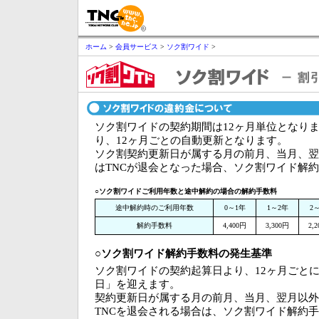
ホーム
>
会員サービス
>
ソク割ワイド
>
ソク割ワイドの契約期間は12ヶ月単位となり
り、12ヶ月ごとの自動更新となります。
ソク割契約更新日が属する月の前月、当月、翌
はTNCが退会となった場合、ソク割ワイド解
○ソク割ワイドご利用年数と途中解約の場合の解約手数料
途中解約時のご利用年数
0～1年
1～2年
2
解約手数料
4,400円
3,300円
2,
○ソク割ワイド解約手数料の発生基準
ソク割ワイドの契約起算日より、12ヶ月ごと
日」を迎えます。
契約更新日が属する月の前月、当月、翌月以外
TNCを退会される場合は、ソク割ワイド解約