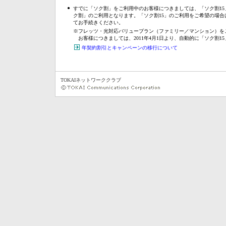
●
すでに「ソク割」をご利用中のお客様につきましては、「ソク割1
ク割」のご利用となります。「ソク割15」のご利用をご希望の場合
てお手続きください。
※
フレッツ・光対応バリュープラン（ファミリー／マンション）を
お客様につきましては、2011年4月1日より、自動的に「ソク割1
年契約割引とキャンペーンの移行について
TOKAIネットワーククラブ