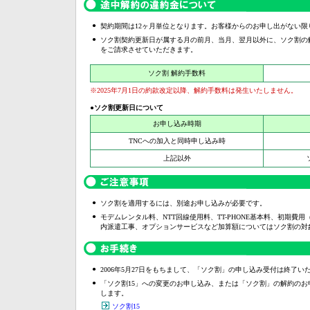
●
契約期間は12ヶ月単位となります。お客様からのお申し出がない限
●
ソク割契約更新日が属する月の前月、当月、翌月以外に、ソク割の
をご請求させていただきます。
ソク割 解約手数料
※2025年7月1日の約款改定以降、解約手数料は発生いたしません。
●ソク割更新日について
お申し込み時期
TNCへの加入と同時申し込み時
上記以外
●
ソク割を適用するには、別途お申し込みが必要です。
●
モデムレンタル料、NTT回線使用料、TT-PHONE基本料、初期費用
内派遣工事、オプションサービスなど加算額についてはソク割の対
●
2006年5月27日をもちまして、「ソク割」の申し込み受付は終了い
●
「ソク割15」への変更のお申し込み、または「ソク割」の解約のお
します。
ソク割15