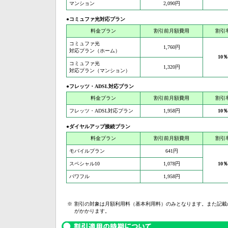
マンション
2,090円
●コミュファ光対応プラン
料金プラン
割引前月額費用
割引
コミュファ光
1,760円
対応プラン（ホーム）
10％
コミュファ光
1,320円
対応プラン（マンション）
●フレッツ・ADSL対応プラン
料金プラン
割引前月額費用
割引
フレッツ・ADSL対応プラン
1,958円
10％
●ダイヤルアップ接続プラン
料金プラン
割引前月額費用
割引
モバイルプラン
641円
スペシャル10
1,078円
10％
パワフル
1,958円
※
割引の対象は月額利用料（基本利用料）のみとなります。また記載
がかかります。