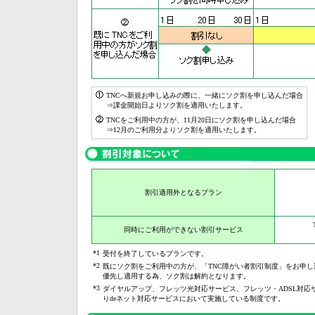
TNCへ新規お申し込みの際に、一緒にソク割を申し込んだ場合
⇒課金開始日よりソク割を適用いたします。
TNCをご利用中の方が、11月20日にソク割を申し込んだ場合
⇒12月のご利用分よりソク割を適用いたします。
割引適用外となるプラン
同時にご利用ができない割引サービス
*1
受付を終了しているプランです。
*2
既にソク割をご利用中の方が、「TNC障がい者割引制度」をお申し
優先し適用する為、ソク割は解約となります。
*3
ダイヤルアップ、フレッツ光対応サービス、フレッツ・ADSL対応
りdeネット対応サービスにおいて実施している制度です。