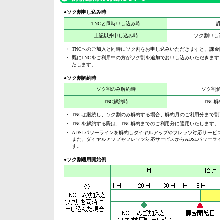
●ソク割申し込み時
TNCと同時申し込み時
上記以外申し込み時
ソク割申し
・
TNCへのご加入と同時にソク割をお申し込みいただきますと、課
・
既にTNCをご利用中の方がソク割を追加でお申し込みいただきま
たします。
●ソク割解約時
ソク割のみ解約時
ソク割
TNC解約時
TNC
・
TNCは継続し、ソク割のみ解約する場合、解約月のご利用分まで
・
TNCを解約する際は、TNC解約までのご利用分に適用いたします。
・
ADSLパワーラインを解約しダイヤルアップやフレッツ対応サービ
また、ダイヤルアップやフレッツ対応サービスからADSLパワーラ
す。
●ソク割適用開始例