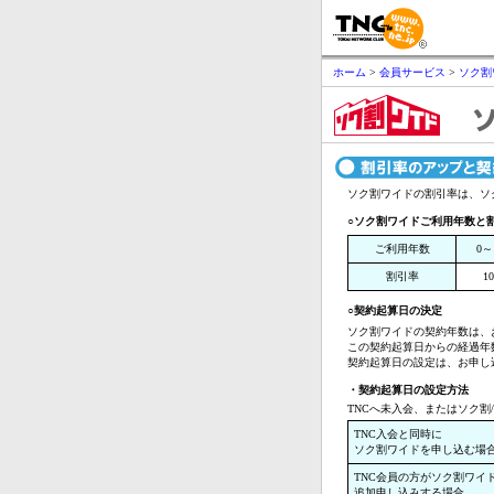
ホーム
>
会員サービス
>
ソク割
ソク割ワイドの割引率は、ソ
○ソク割ワイドご利用年数と
ご利用年数
0～
割引率
1
○契約起算日の決定
ソク割ワイドの契約年数は、
この契約起算日からの経過年
契約起算日の設定は、お申し
・契約起算日の設定方法
TNCへ未入会、またはソク割
TNC入会と同時に
ソク割ワイドを申し込む場
TNC会員の方がソク割ワイ
追加申し込みする場合