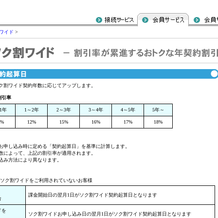
ワイド
>
ク割ワイド契約年数に応じてアップします。
割引率
1年
1～2年
2～3年
3～4年
4～5年
5年～
0%
12%
15%
16%
17%
18%
お申し込み時に定める「契約起算日」を基準に計算します。
数によって、上記の割引率が適用されます。
込み方法により異なります。
/ソク割ワイドをご利用されていないお客様
課金開始日の翌月1日がソク割ワイド契約起算日となります
合
ドを
ソク割ワイドお申し込み日の翌月1日がソク割ワイド契約起算日となります