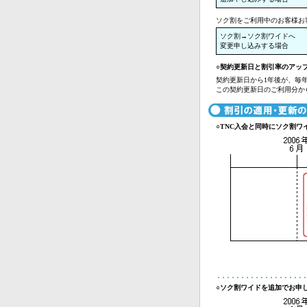
ソク割をご利用中のお客様お
ソク割→ソク割ワイドへ
変更申し込みする場合
○契約更新日と割引率のアッ
契約更新日から1年後が、毎
この契約更新日のご利用分か
○TNC入会と同時にソク割ワ
○ソク割ワイドを追加でお申