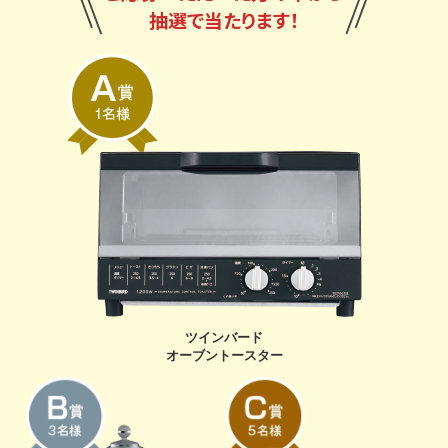
抽選で当たります！
ツインバード
オーブントースター