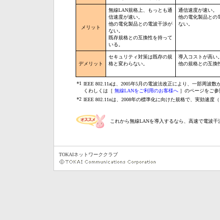
無線LAN規格上、もっとも通
通信速度が速い。
信速度が速い。
他の電化製品との
他の電化製品との電波干渉が
ない。
メリット
ない。
既存規格との互換性を持って
いる。
セキュリティ対策は既存の規
導入コストが高い
デメリット
格と変わらない。
他の規格との互換
*1
IEEE 802.11aは、2005年5月の電波法改正により、一部周
くわしくは［
無線LANをご利用のお客様へ
］のページをご参
*2
IEEE 802.11nは、2008年の標準化に向けた規格で、実効
これから無線LANを導入するなら、高速で電波干渉を避
TOKAIネットワーククラブ