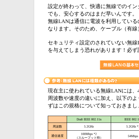
設定が終わって、快適に無線でのイン
でも、安心するのはまだ早いんです。
無線LANは通信に電波を利用してい
なります。そのため、ケーブル（有線
セキュリティ設定のされていない無線
を与えてしまう恐れがあります！必ず
現在主に使われている無線LANには、
周波数や速度の違いに加え、以下のよ
ずはこの規格について知っておきまし
Draft IEEE 802.11n
IEEE 802.1
周波数
5.2GHz
5.2GHz
*
100Mbps
*2
通信速度
54Mbps
（スループット時）