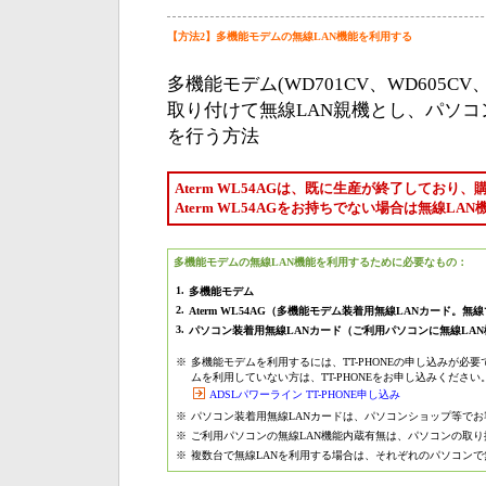
【方法2】多機能モデムの無線LAN機能を利用する
多機能モデム(WD701CV、WD605CV、W
取り付けて無線LAN親機とし、パソコ
を行う方法
Aterm WL54AGは、既に生産が終了しており
Aterm WL54AGをお持ちでない場合は無線L
多機能モデムの無線LAN機能を利用するために必要なもの：
1.
多機能モデム
2.
Aterm WL54AG（多機能モデム装着用無線LANカード。
3.
パソコン装着用無線LANカード（ご利用パソコンに無線LA
※
多機能モデムを利用するには、TT-PHONEの申し込みが必
ムを利用していない方は、TT-PHONEをお申し込みください
ADSLパワーライン TT-PHONE申し込み
※
パソコン装着用無線LANカードは、パソコンショップ等で
※
ご利用パソコンの無線LAN機能内蔵有無は、パソコンの取
※
複数台で無線LANを利用する場合は、それぞれのパソコンで