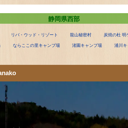
静岡県西部
リバ・ウッド・リゾート
龍山秘密村
炭焼の杜 明
場
ならここの里キャンプ場
渚園キャンプ場
浦川キ
anako