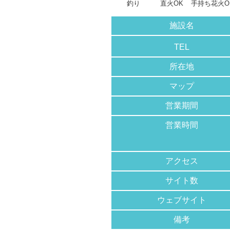
釣り
直火OK
手持ち花火O
施設名
TEL
所在地
マップ
営業期間
営業時間
アクセス
サイト数
ウェブサイト
備考