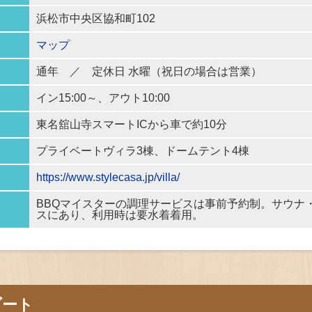
浜松市中央区協和町102
マップ
通年 ／
定休日
水曜（祝日の場合は営業）
イン15:00～、アウト10:00
東名舘山寺スマートICから車で約10分
プライベートヴィラ3棟、ドームテント4棟
https://www.stylecasa.jp/villa/
BBQマイスターの調理サービスは事前予約制。サウナ
スにあり、利用時は要水着着用。
ゾート