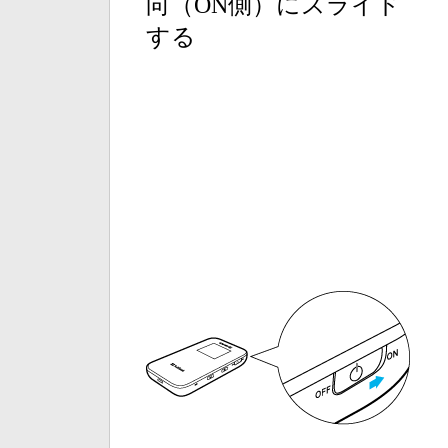
向（ON側）にスライド
する