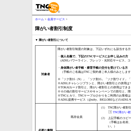
ホーム
>
会員サービス
>
障がい者割引制度
▼ 障がい者割引について
障がい者割引制度の対象は、下記いずれにも該当する方
・
個人名義で、下記のTNCサービスにお申し込みの方
(ADSLパワーライン、フレッツ・光対応サービス、
・
身体障がい者手帳・療育手帳の交付を受けている方
（手帳のご名義はTNCご契約者ご本人様のみとします
対象者
※
「ソク割15（N）」 「ソク割15」「ソク割ワイド
※
ADSLチャレンジプランと、障がい者割引との併用は
※
TOKAIカード割引と、障がい者割引との併用はでき
※
その他の割引サービスやキャンペーンでの割引と、障
※
TNCヒカリ、TNCケーブルひかりをご利用のお客様
※
ADSL提携サービス（@nifty、BIGLOBEなどのA
（1）
TNC障がい者割
TNC障がい
既存会員
（2）
上記手帳のコピ
（手帳はお名前、
い。）
必要な書類