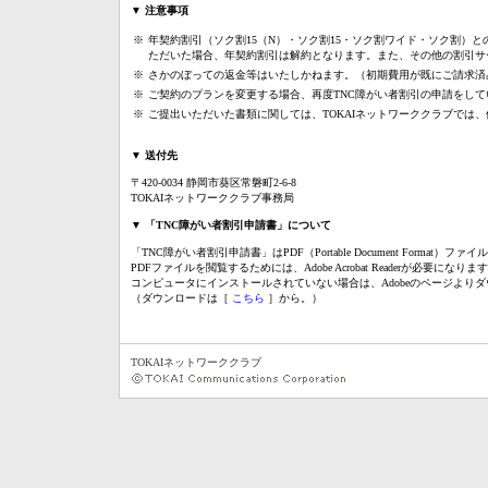
▼ 注意事項
※
年契約割引（ソク割15（N）・ソク割15・ソク割ワイド・ソク割）
ただいた場合、年契約割引は解約となります。また、その他の割引サ
※
さかのぼっての返金等はいたしかねます。（初期費用が既にご請求済
※
ご契約のプランを変更する場合、再度TNC障がい者割引の申請をし
※
ご提出いただいた書類に関しては、TOKAIネットワーククラブでは
▼ 送付先
〒420-0034 静岡市葵区常磐町2-6-8
TOKAIネットワーククラブ事務局
▼ 「TNC障がい者割引申請書」について
「TNC障がい者割引申請書」はPDF（Portable Document Format）ファ
PDFファイルを閲覧するためには、Adobe Acrobat Readerが必要になりま
コンピュータにインストールされていない場合は、Adobeのページより
（ダウンロードは［
こちら
］から。）
TOKAIネットワーククラブ