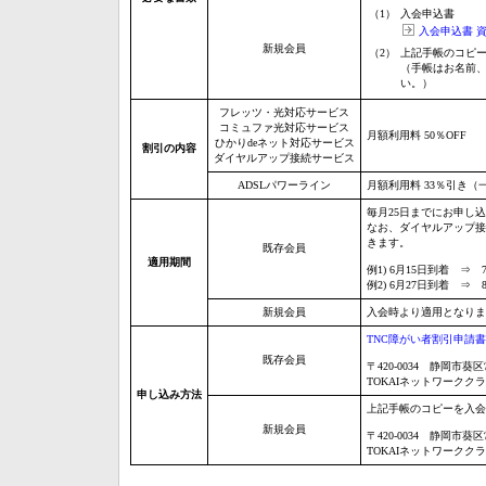
（1）
入会申込書
入会申込書 
新規会員
（2）
上記手帳のコピ
（手帳はお名前、
い。）
フレッツ・光対応サービス
コミュファ光対応サービス
月額利用料 50％OFF
ひかりdeネット対応サービス
割引の内容
ダイヤルアップ接続サービス
ADSLパワーライン
月額利用料 33％引き
毎月25日までにお申し
なお、ダイヤルアップ接
きます。
既存会員
適用期間
例1) 6月15日到着 ⇒
例2) 6月27日到着 ⇒
新規会員
入会時より適用となりま
TNC障がい者割引申請書
既存会員
〒420-0034 静岡市葵区
TOKAIネットワークク
申し込み方法
上記手帳のコピーを入会
新規会員
〒420-0034 静岡市葵区
TOKAIネットワークク