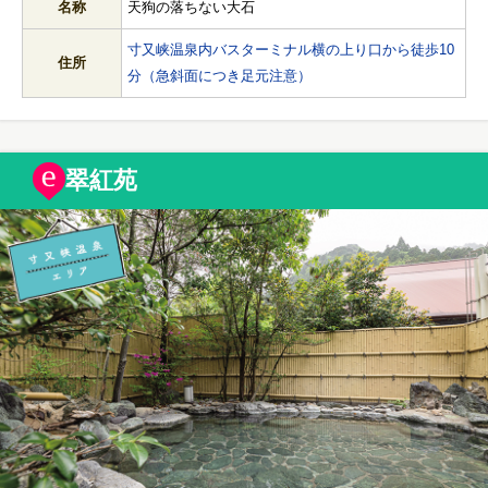
名称
天狗の落ちない大石
寸又峡温泉内バスターミナル横の上り口から徒歩10
住所
分（急斜面につき足元注意）
翠紅苑