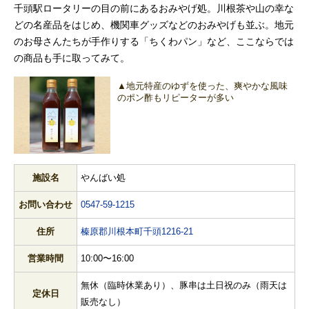
千頭駅ロータリーの目の前にあるおみやげ処。川根茶や山の幸な
どの名産品をはじめ、機関車グッズなどのおみやげも並ぶ。地元
のお母さんたちが手作りする「ちくわパン」など、ここならでは
の商品も手に取ってみて。
▲地元特産のゆずを使った、爽やかな風味
のポン酢もリピーターが多い
施設名
やんばい処
お問い合わせ
0547-59-1215
住所
榛原郡川根本町千頭1216-21
営業時間
10:00〜16:00
無休（臨時休業あり）、豚串は土日祝のみ（雨天は
定休日
販売なし）