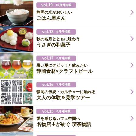
vol.19
10月号掲載
静岡の米がおいしい
ごはん屋さん
vol.18
9月号掲載
秋の名月とともに味わう
うさぎの和菓子
vol.17
8月号掲載
暑い夏にグビッ！と飲みたい
静岡食材×クラフトビール
vol.16
7月号掲載
静岡の伝統・カルチャーに触れる
大人の体験＆見学ツアー
vol.15
6月号掲載
愛を感じるカフェ空間へ
名物店主が紡ぐ 喫茶物語