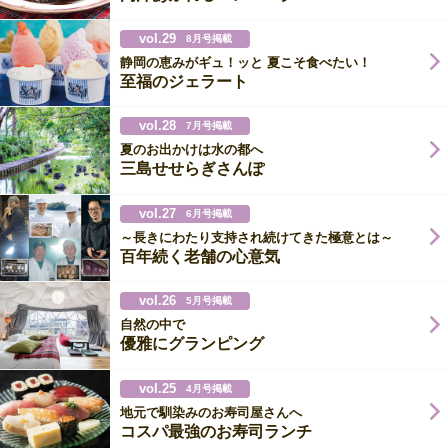
vol.29
8月号掲載
静岡の恵みがギュ！ッと 夏こそ食べたい！
至福のジェラート
vol.28
7月号掲載
夏のお出かけは水の都へ
三島せせらぎさんぽ
vol.27
6月号掲載
～長きにわたり支持され続けてきた極意とは～
百年続く老舗の心意気
vol.26
5月号掲載
自然の中で
優雅にグランピング
vol.25
4月号掲載
地元で馴染みのお寿司屋さんへ
コスパ最強のお寿司ランチ