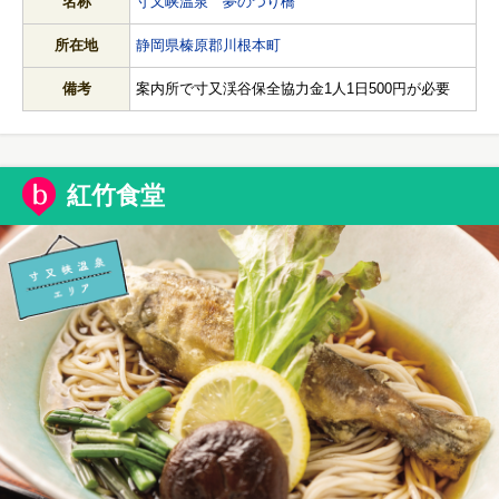
名称
寸又峡温泉 夢のつり橋
所在地
静岡県榛原郡川根本町
備考
案内所で寸又渓谷保全協力金1人1日500円が必要
紅竹食堂