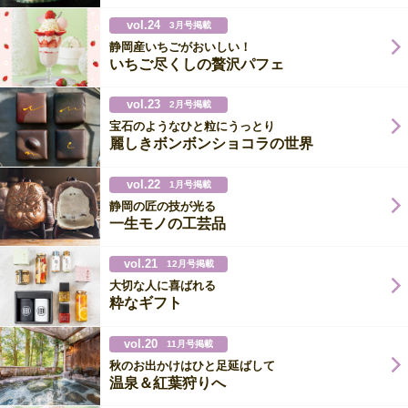
vol.24
3月号掲載
静岡産いちごがおいしい！
いちご尽くしの贅沢パフェ
vol.23
2月号掲載
宝石のようなひと粒にうっとり
麗しきボンボンショコラの世界
vol.22
1月号掲載
静岡の匠の技が光る
一生モノの工芸品
vol.21
12月号掲載
大切な人に喜ばれる
粋なギフト
vol.20
11月号掲載
秋のお出かけはひと足延ばして
温泉＆紅葉狩りへ