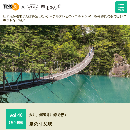
しずおか週末さんぽを楽しむ♪ケーブルテレビのトコチャンWEBから静岡のおでかけス
ポットをご紹介
vol.40
大井川鐵道井川線で行く
7月号掲載
夏の寸又峡