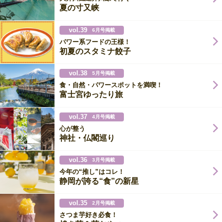
夏の寸又峡
vol.39
6月号掲載
パワー系フードの王様！
初夏のスタミナ餃子
vol.38
5月号掲載
食・自然・パワースポットを満喫！
富士宮ゆったり旅
vol.37
4月号掲載
心が整う
神社・仏閣巡り
vol.36
3月号掲載
今年の“推し”はコレ！
静岡が誇る“食”の新星
vol.35
2月号掲載
さつま芋好き必食！