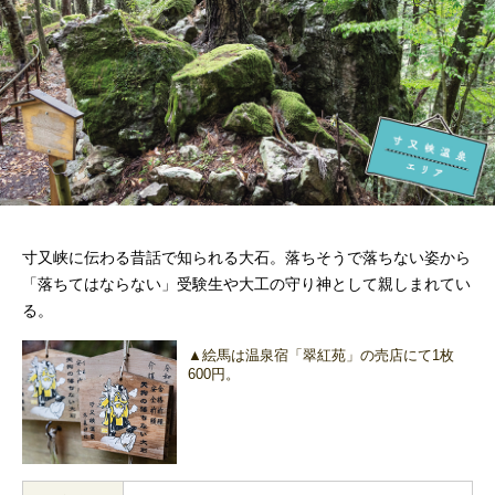
寸又峡に伝わる昔話で知られる大石。落ちそうで落ちない姿から
「落ちてはならない」受験生や大工の守り神として親しまれてい
る。
▲絵馬は温泉宿「翠紅苑」の売店にて1枚
600円。