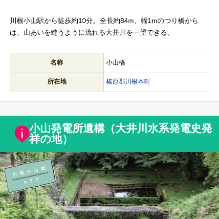
川根小山駅から徒歩約10分。全長約84m、幅1mのつり橋から
は、山あいを縫うように流れる大井川を一望できる。
名称
小山橋
所在地
榛原郡川根本町
小山発電所遺構（大井川水系発電史発
祥の地）