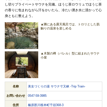
し切りプライベートサウナを完備。ほうじ茶ロウリュでほうじ茶
の香りに包まれながら汗をかいたら、冷たい湧き水に浸かって心
身ともに整えよう。
▲隣にある露天風呂では、トロリとした肌
触りの温泉を楽しめる
▲木製の樽（バレル）型に組まれたサウナ
小屋
名称
美女づくりの湯 サウナ寸又峡 -Trip Train-
お問い合わせ
0547-59-3985
住所
榛原郡川根本町千頭368-3