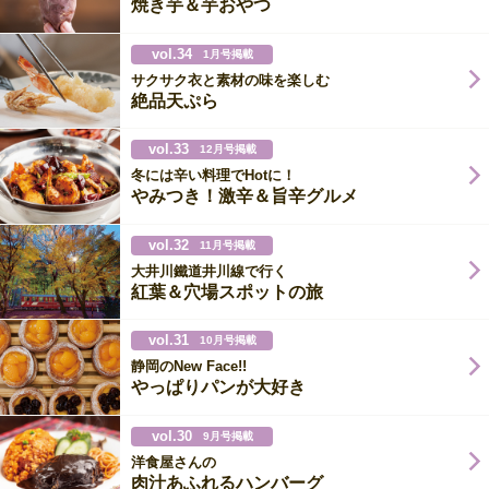
焼き芋＆芋おやつ
vol.34
1月号掲載
サクサク衣と素材の味を楽しむ
絶品天ぷら
vol.33
12月号掲載
冬には辛い料理でHotに！
やみつき！激辛＆旨辛グルメ
vol.32
11月号掲載
大井川鐵道井川線で行く
紅葉＆穴場スポットの旅
vol.31
10月号掲載
静岡のNew Face!!
やっぱりパンが大好き
vol.30
9月号掲載
洋食屋さんの
肉汁あふれるハンバーグ