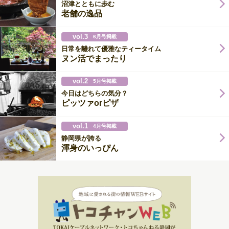
沼津とともに歩む
老舗の逸品
vol.3
6月号掲載
日常を離れて優雅なティータイム
ヌン活でまったり
vol.2
5月号掲載
今日はどちらの気分？
ピッツァorピザ
vol.1
4月号掲載
静岡県が誇る
渾身のいっぴん