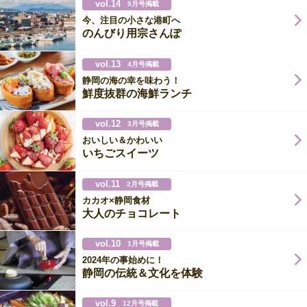
vol.14
5月号掲載
今、注目の小さな港町へ
のんびり用宗さんぽ
vol.13
4月号掲載
静岡の海の幸を味わう！
鮮度抜群の海鮮ランチ
vol.12
3月号掲載
おいしい＆かわいい
いちごスイーツ
vol.11
2月号掲載
カカオ×静岡食材
大人のチョコレート
vol.10
1月号掲載
2024年の事始めに！
静岡の伝統＆文化を体験
vol.9
12月号掲載