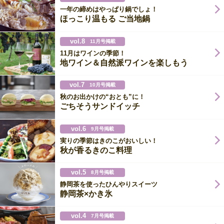
一年の締めはやっぱり鍋でしょ！
ほっこり温もる ご当地鍋
vol.8
11月号掲載
11月はワインの季節！
地ワイン＆自然派ワインを楽しもう
vol.7
10月号掲載
秋のお出かけの“おとも”に！
ごちそうサンドイッチ
vol.6
9月号掲載
実りの季節はきのこがおいしい！
秋が香るきのこ料理
vol.5
8月号掲載
静岡茶を使ったひんやりスイーツ
静岡茶×かき氷
vol.4
7月号掲載