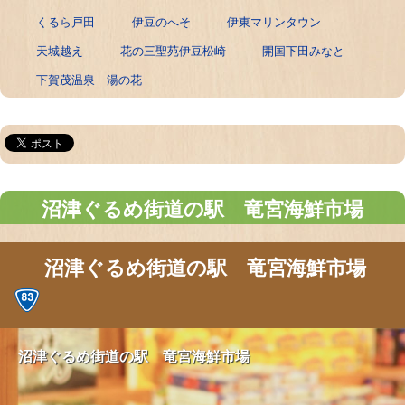
くるら戸田
伊豆のへそ
伊東マリンタウン
天城越え
花の三聖苑伊豆松崎
開国下田みなと
下賀茂温泉 湯の花
沼津ぐるめ街道の駅 竜宮海鮮市場
沼津ぐるめ街道の駅 竜宮海鮮市場
沼津ぐるめ街道の駅 竜宮海鮮市場
沼津ぐるめ街道の駅 竜宮海鮮市場