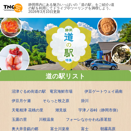
静岡県内にある魅力いっぱいの「道の駅」をご紹介♪道
の駅を利用してドライブやツーリングを満喫しよう。
2026年3月10日更新
道の駅リスト
沼津ぐるめ街道の駅 竜宮海鮮市場
伊豆ゲートウェイ函南
伊豆月ケ瀬
そらっと牧之原
掛川
天竜相津 花桃の里
潮見坂
宇津ノ谷峠（静岡市側）
玉露の里
川根温泉
フォーレなかかわね茶茗舘
奥大井音戯の郷
富士川楽座
富士
朝霧高原