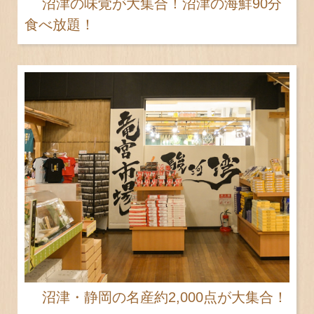
沼津の味覚が大集合！沼津の海鮮90分
食べ放題！
沼津・静岡の名産約2,000点が大集合！