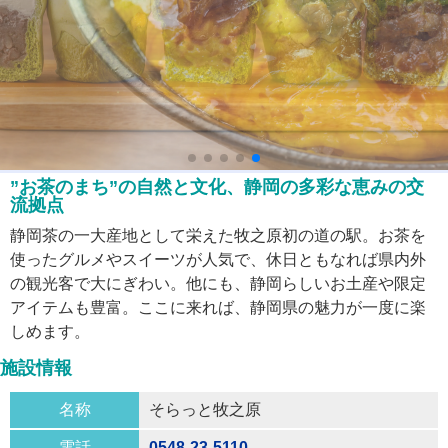
”お茶のまち”の自然と文化、静岡の多彩な恵みの交
流拠点
静岡茶の一大産地として栄えた牧之原初の道の駅。お茶を
使ったグルメやスイーツが人気で、休日ともなれば県内外
の観光客で大にぎわい。他にも、静岡らしいお土産や限定
アイテムも豊富。ここに来れば、静岡県の魅力が一度に楽
しめます。
施設情報
名称
そらっと牧之原
電話
0548-23-5110