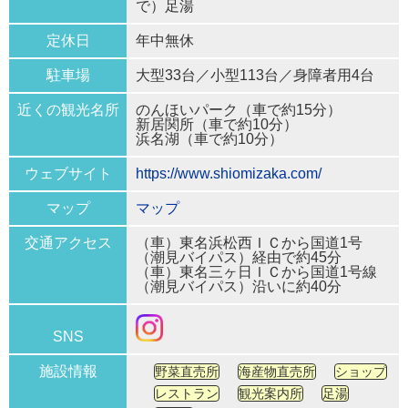
で）足湯
定休日
年中無休
駐車場
大型33台／小型113台／身障者用4台
近くの観光名所
のんほいパーク（車で約15分）
新居関所（車で約10分）
浜名湖（車で約10分）
ウェブサイト
https://www.shiomizaka.com/
マップ
マップ
交通アクセス
（車）東名浜松西ＩＣから国道1号
（潮見バイパス）経由で約45分
（車）東名三ヶ日ＩＣから国道1号線
（潮見バイパス）沿いに約40分
SNS
施設情報
野菜直売所
海産物直売所
ショップ
レストラン
観光案内所
足湯