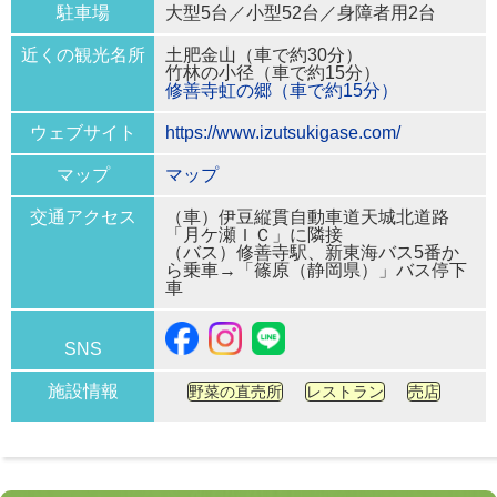
駐車場
大型5台／小型52台／身障者用2台
近くの観光名所
土肥金山（車で約30分）
竹林の小径（車で約15分）
修善寺虹の郷（車で約15分）
ウェブサイト
https://www.izutsukigase.com/
マップ
マップ
交通アクセス
（車）伊豆縦貫自動車道天城北道路
「月ケ瀬ＩＣ」に隣接
（バス）修善寺駅、新東海バス5番か
ら乗車→「篠原（静岡県）」バス停下
車
SNS
施設情報
野菜の直売所
レストラン
売店