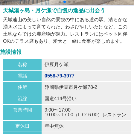
天城湯ヶ島・月ケ瀬で自慢の逸品に出会う
天城連山の美しい自然の景観の中にある道の駅。清らかな
湧き水によって育てられた、わさびやしいたけなど、この
土地ならではの農産物が魅力。レストランにはペット同伴
OKのテラス席もあり、愛犬と一緒に食事が楽しめます。
施設情報
名称
伊豆月ケ瀬
電話
0558-79-3977
住所
静岡県伊豆市月ケ瀬78-2
沿線
国道414号沿い
営業時間
9:00〜17:00
10:00～17:00（L.O16:00）レストラン
定休日
年中無休