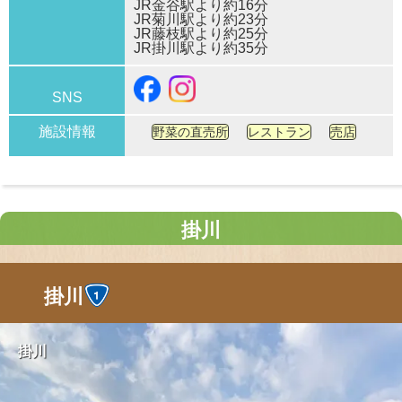
JR金谷駅より約16分
JR菊川駅より約23分
JR藤枝駅より約25分
JR掛川駅より約35分
SNS
施設情報
野菜の直売所
レストラン
売店
掛川
掛川
掛川