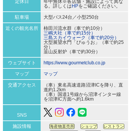
定休日
年中無休※各店舗・施設によって異な
る。詳しくは
HP
をご確認ください。
駐車場
大型バス24台／小型250台
近くの観光名所
柿田川流水群（車で約10分）
三嶋大社（車で約15分）
三島スカイウォーク（車で約20分）
大型展望水門「びゅうお」（車で約25
分）
韮山反射炉（車で約30分）
ウェブサイト
https://www.gourmetclub.co.jp
マップ
マップ
交通アクセス
（車）東名高速道路沼津ICを降り、直
進約1.2km
（車）国道1号線から沼津インター線
を沼津IC方面へ約1.6km
SNS
施設情報
海産物直売所
ショップ
レストラン