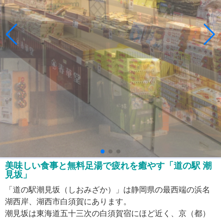
美味しい食事と無料足湯で疲れを癒やす「道の駅 潮
見坂」
「道の駅潮見坂（しおみざか）」は静岡県の最西端の浜名
湖西岸、湖西市白須賀にあります。
潮見坂は東海道五十三次の白須賀宿にほど近く、京（都）