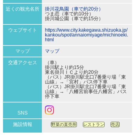
近くの観光名所
掛川花鳥園（車で約20分）
つま恋（車で約10分）
掛川城公園（車で約15分）
ウェブサイト
https://www.city.kakegawa.shizuoka.jp/
kankou/spot/annaiomiyage/michinoeki.
html
マップ
マップ
交通アクセス
（車）
掛川駅より約15分
東名掛川ＩＣより約20分
（バス）JR掛川駅北口7番乗り場「東
山線」→「宮村」バス停下車
（バス）JR掛川駅北口7番乗り場「東
山線」→「八幡宮前事任八幡宮」バス
停下車
SNS
施設情報
野菜の直売所
レストラン
売店