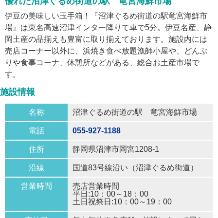
優れた沼津ぐるめ街道の駅 竜宮海鮮市場
伊豆の美味しい玉手箱！『沼津ぐるめ街道の駅竜宮海鮮市
場』は東名高速沼津インター降りて車で5分。伊豆名産、静
岡土産の品揃えも豊富に取り揃えております。施設内には
売店コーナー以外に、浜焼き食べ放題漁師小屋や、どんぶ
りや食事コーナ、休憩所などがある、総合お土産市場で
す。
施設情報
名称
沼津ぐるめ街道の駅 竜宮海鮮市場
電話
055-927-1188
住所
静岡県沼津市岡宮1208-1
沿線
国道83号線沿い（沼津ぐるめ街道）
営業時間
売店営業時間
平日:10：00～18：00
土日祝祭日:10：00～19：00