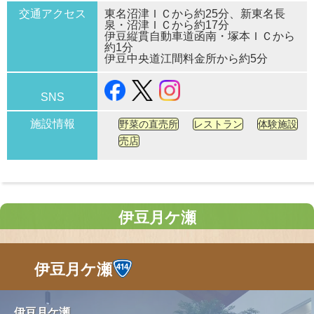
交通アクセス
東名沼津ＩＣから約25分、新東名長
泉・沼津ＩＣから約17分
伊豆縦貫自動車道函南・塚本ＩＣから
約1分
伊豆中央道江間料金所から約5分
SNS
施設情報
野菜の直売所
レストラン
体験施設
売店
伊豆月ケ瀬
伊豆月ケ瀬
伊豆月ケ瀬