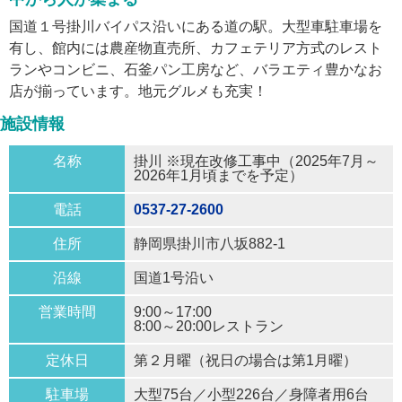
国道１号掛川バイパス沿いにある道の駅。大型車駐車場を
有し、館内には農産物直売所、カフェテリア方式のレスト
ランやコンビニ、石釜パン工房など、バラエティ豊かなお
店が揃っています。地元グルメも充実！
施設情報
名称
掛川 ※現在改修工事中（2025年7月～
2026年1月頃までを予定）
電話
0537-27-2600
住所
静岡県掛川市八坂882-1
沿線
国道1号沿い
営業時間
9:00～17:00
8:00～20:00レストラン
定休日
第２月曜（祝日の場合は第1月曜）
駐車場
大型75台／小型226台／身障者用6台