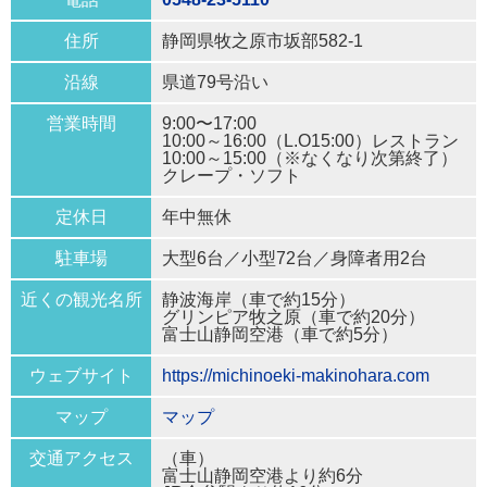
住所
静岡県牧之原市坂部582-1
沿線
県道79号沿い
営業時間
9:00〜17:00
10:00～16:00（L.O15:00）レストラン
10:00～15:00（※なくなり次第終了）
クレープ・ソフト
定休日
年中無休
駐車場
大型6台／小型72台／身障者用2台
近くの観光名所
静波海岸（車で約15分）
グリンピア牧之原（車で約20分）
富士山静岡空港（車で約5分）
ウェブサイト
https://michinoeki-makinohara.com
マップ
マップ
交通アクセス
（車）
富士山静岡空港より約6分