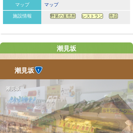
マップ
マップ
施設情報
野菜の直売所
レストラン
売店
潮見坂
潮見坂
潮見坂