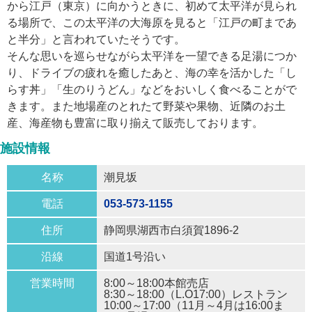
から江戸（東京）に向かうときに、初めて太平洋が見られ
る場所で、この太平洋の大海原を見ると「江戸の町まであ
と半分」と言われていたそうです。
そんな思いを巡らせながら太平洋を一望できる足湯につか
り、ドライブの疲れを癒したあと、海の幸を活かした「し
らす丼」「生のりうどん」などをおいしく食べることがで
きます。また地場産のとれたて野菜や果物、近隣のお土
産、海産物も豊富に取り揃えて販売しております。
施設情報
名称
潮見坂
電話
053-573-1155
住所
静岡県湖西市白須賀1896-2
沿線
国道1号沿い
営業時間
8:00～18:00本館売店
8:30～18:00（L.O17:00）レストラン
10:00～17:00（11月～4月は16:00ま