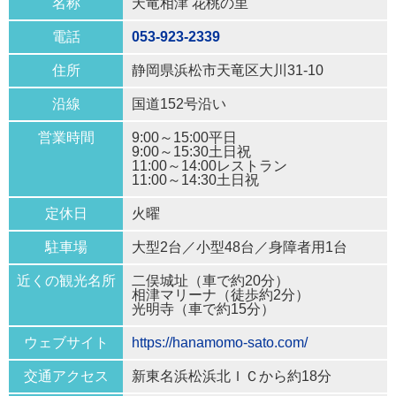
名称
天竜相津 花桃の里
電話
053-923-2339
住所
静岡県浜松市天竜区大川31-10
沿線
国道152号沿い
営業時間
9:00～15:00平日
9:00～15:30土日祝
11:00～14:00レストラン
11:00～14:30土日祝
定休日
火曜
駐車場
大型2台／小型48台／身障者用1台
近くの観光名所
二俣城址（車で約20分）
相津マリーナ（徒歩約2分）
光明寺（車で約15分）
ウェブサイト
https://hanamomo-sato.com/
交通アクセス
新東名浜松浜北ＩＣから約18分