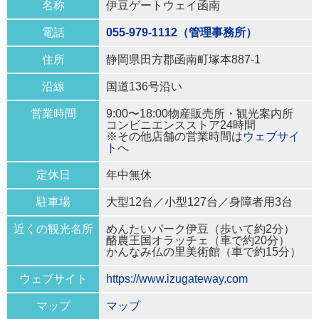
名称
伊豆ゲートウェイ函南
電話
055-979-1112（管理事務所）
住所
静岡県田方郡函南町塚本887-1
沿線
国道136号沿い
営業時間
9:00〜18:00物産販売所・観光案内所
コンビニエンスストア24時間
※その他店舗の営業時間は
ウェブサイ
ト
へ
定休日
年中無休
駐車場
大型12台／小型127台／身障者用3台
近くの観光名所
めんたいパーク伊豆（歩いて約2分）
酪農王国オラッチェ（車で約20分）
かんなみ仏の里美術館（車で約15分）
ウェブサイト
https://www.izugateway.com
マップ
マップ