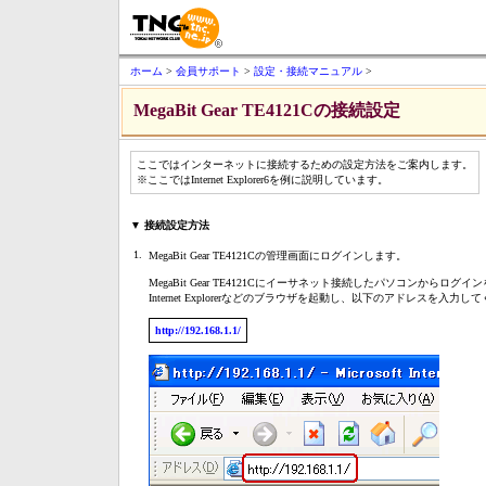
ホーム
>
会員サポート
>
設定・接続マニュアル
>
MegaBit Gear TE4121Cの接続設定
ここではインターネットに接続するための設定方法をご案内します。
※ここではInternet Explorer6を例に説明しています。
▼ 接続設定方法
1.
MegaBit Gear TE4121Cの管理画面にログインします。
MegaBit Gear TE4121Cにイーサネット接続したパソコンからログ
Internet Explorerなどのブラウザを起動し、以下のアドレスを入力し
http://192.168.1.1/