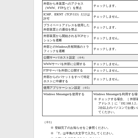
外部から本装置へのアクセス
チェックします。
（WWW、FTPなど）を禁止
ICMP、IDENT（TCP/113）だけは
チェックしません。
許可
プライベートアドレスを使用した
チェックします。
外部装置との通信を禁止
外部装置から開始されるTCPセッ
チェックしません。
ションを遮断
外部とのWindows共有関係のトラ
チェックします。
フィックを遮断
公開サーバ/ホスト設定
（※4）
WWWサーバを外部に公開する
チェックしません。
FTPサーバを外部に公開する
チェックしません。
外部からのパケットをすべて特定
チェックしません。
ホストに中継する
使用アプリケーション設定
（※5）
Windows Messengerを使用する
Windows Messengerを利
※
チェックする場合、［ 外部
アドレス ］に「192.168
2台以上のパソコンでお使いにな
てください。
（※1）
※
登録完了のお知らせをご参照ください。
※
「T」は半角の大文字で入力してください。