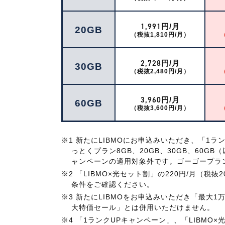
1,991
円/月
20GB
（税抜1,810円/月）
2,728
円/月
30GB
（税抜2,480円/月）
3,960
円/月
60GB
（税抜3,600円/月）
※1 新たにLIBMOにお申込みいただき、「1
っとくプラン8GB、20GB、30GB、60
ャンペーンの適用対象外です。ゴーゴープラ
※2 「LIBMO×光セット割」の220円/月（
条件をご確認ください。
※3 新たにLIBMOをお申込みいただき「最
大特価セール」とは併用いただけません。
※4 「1ランクUPキャンペーン」、「LIBMO