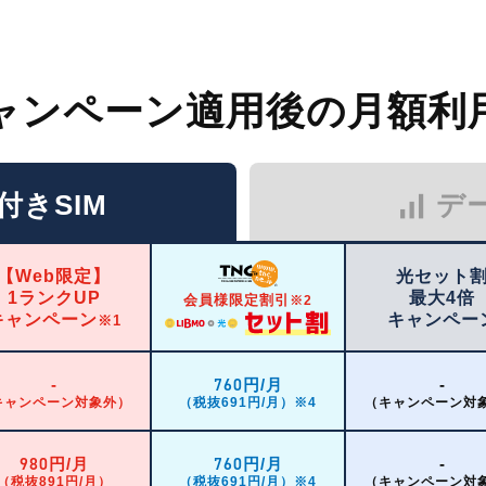
ャンペーン適用後の月額利
signal_cellular_alt
付きSIM
デ
【Web限定】
光セット
1ランクUP
最大4倍
会員様限定割引
※2
キャンペーン
キャンペー
※1
760
-
円/月
-
キャンペーン対象外）
（税抜691円/月）※4
（キャンペーン対
980
760
円/月
円/月
-
（税抜891円/月）
（税抜691円/月）※4
（キャンペーン対