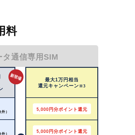
用料
ータ通信専用SIM
新登場
割
最大1万円相当
還元キャンペーン
※3
ン
5,000
円分ポイント還元
象外）
5,000
円分ポイント還元
象外）