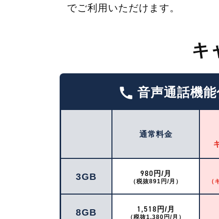
でご利用いただけます。
キ
call
音声通話機能
通常料金
980
円/月
3GB
（税抜891円/月）
（
1,518
円/月
8GB
（税抜1,380円/月）