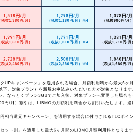
1,518
1,298
1,078
円/月
円/月
円/月
（税抜1,380円/月）
（税抜1,180円/月）※4
（税抜980円/月
1,991
1,771
1,331
円/月
円/月
円/月
（税抜1,810円/月）
（税抜1,610円/月）※4
（税抜1,210円/月
2,728
2,508
1,848
円/月
円/月
円/月
（税抜2,480円/月）
（税抜2,280円/月）※4
（税抜1,680円/月
ランクUPキャンペーン」を適用される場合、月額利用料から最大6ヶ
GB（以下、対象プラン）を新規お申込みいただいた方が対象となりま
ン、なっとくプラン3GBでご加入後、対象プランへ変更した場合も
税抜200円/月）割引は、LIBMOの月額利用料金から割引いたします。
大1万円相当還元キャンペーン」を適用する場合に付与されるTLCポ
×光セット割」を適用した最大6ヶ月間のLIBMO月額利用料となりま