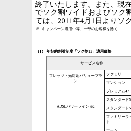
終了いたします。また、現
でソク割ワイドおよびソク
ては、2011年4月1日より
※1
キャンペーン適用中等、一部のお客様を除く
（1）
年契約割引制度「ソク割15」適用価格
サービス名称
ファミリー
フレッツ・光対応バリュープラ
ン
マンション
プレミアム47
スタンダード5
ADSLパワーライン
※2
スタンダード5
ファミリーラ
ト
ホーム