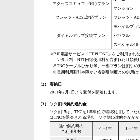
アクセスコミュファ対応プラン
マンション
フレッツ・ADSL対応プラン
フレッツ・AD
モバイルプラ
ダイヤルアップ接続プラン
パワフル
スペシャル10
※2
IP電話サービス「TT-PHONE」をご利用
ンタル料、NTT回線使用料が含まれた月額費
※
TNCケーブルひかり等、一部プランは割引の
※
長期利用割引や障がい者割引制度との併用は
（2）
実施日
2011年2月1日より受付を開始します。
（3）
ソク割15解約違約金
ソク割15は、TNCを1年単位で継続利用してい
はTNCを退会される場合、ソク割15違約金がか
途中解約時の
0～1年
1～2年
ご利用年数